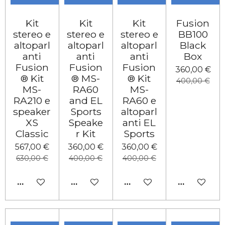
Kit
Kit
Kit
Fusion
stereo e
stereo e
stereo e
BB100
altoparl
altoparl
altoparl
Black
anti
anti
anti
Box
Fusion
Fusion
Fusion
360,00 €
® Kit
® MS-
® Kit
400,00 €
MS-
RA60
MS-
RA210 e
and EL
RA60 e
speaker
Sports
altoparl
XS
Speake
anti EL
Classic
r Kit
Sports
567,00 €
360,00 €
360,00 €
630,00 €
400,00 €
400,00 €
AGGIUNGI AL CARRELLO
AGGIUNGI AL CARRELLO
AGGIUNGI AL CARRELL
AGGIUNGI 