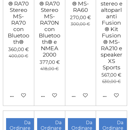
® RA70
® RA70
® MS-
stereo e
Stereo
Stereo
RA60
altoparl
MS-
MS-
anti
270,00 €
RA70
RA70N
Fusion
300,00 €
con
con
® Kit
Bluetoo
Bluetoo
Fusion
th®
th® e
® MS-
NMEA
RA210 e
360,00 €
2000
speaker
400,00 €
XS
377,00 €
Sports
418,00 €
567,00 €
630,00 €
AGGIUNGI AL CARRELLO
AGGIUNGI AL CARRELLO
AGGIUNGI AL CARRELL
AGGIUNGI 
Da
Da
Da
Da
Ordinare
Ordinare
Ordinare
Ordinare