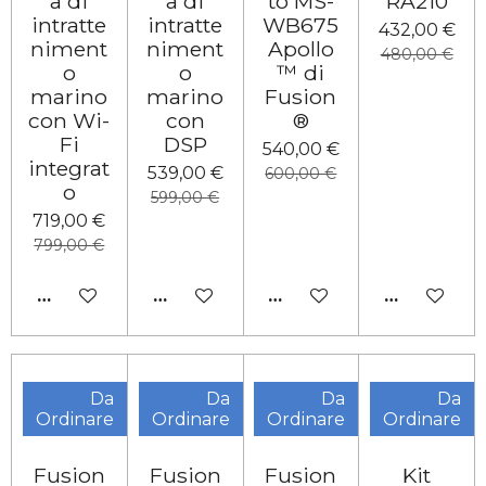
a di
a di
to MS-
RA210
intratte
intratte
WB675
432,00 €
niment
niment
Apollo
480,00 €
o
o
™ di
marino
marino
Fusion
con Wi-
con
®
Fi
DSP
540,00 €
integrat
539,00 €
600,00 €
o
599,00 €
719,00 €
799,00 €
AGGIUNGI AL CARRELLO
AGGIUNGI AL CARRELLO
AGGIUNGI AL CARRELL
AGGIUNGI 
Da
Da
Da
Da
Ordinare
Ordinare
Ordinare
Ordinare
Fusion
Fusion
Fusion
Kit