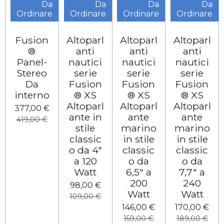
Da
Da
Da
Da
Ordinare
Ordinare
Ordinare
Ordinare
Fusion
Altoparl
Altoparl
Altoparl
®
anti
anti
anti
Panel-
nautici
nautici
nautici
Stereo
serie
serie
serie
Da
Fusion
Fusion
Fusion
interno
® XS
® XS
® XS
Altoparl
Altoparl
Altoparl
377,00 €
ante in
ante
ante
419,00 €
stile
marino
marino
classic
in stile
in stile
o da 4"
classic
classic
a 120
o da
o da
Watt
6,5" a
7,7" a
200
240
98,00 €
Watt
Watt
109,00 €
146,00 €
170,00 €
159,00 €
189,00 €