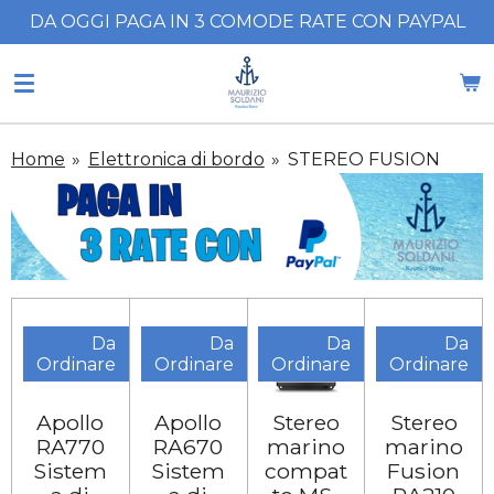
DA OGGI PAGA IN 3 COMODE RATE CON PAYPAL
Vai
al
contenuto
principale
Home
»
Elettronica di bordo
»
STEREO FUSION
Da
Da
Da
Da
Ordinare
Ordinare
Ordinare
Ordinare
Apollo
Apollo
Stereo
Stereo
RA770
RA670
marino
marino
Sistem
Sistem
compat
Fusion