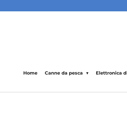
Vai
al
contenuto
principale
Home
Canne da pesca
Elettronica 