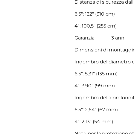
Distanza di sicurezza da
6,5": 122" (310 cm)
4": 100,5" (255 cm)
Garanzia 3 anni
Dimensioni di montaggi
Ingombro del diametro d
6,5": 5,31" (135 mm)
4": 3,90" (99 mm)
Ingombro della profond
6,5": 2,64" (67 mm)
4": 2,13" (54 mm)
Note per la protezione o