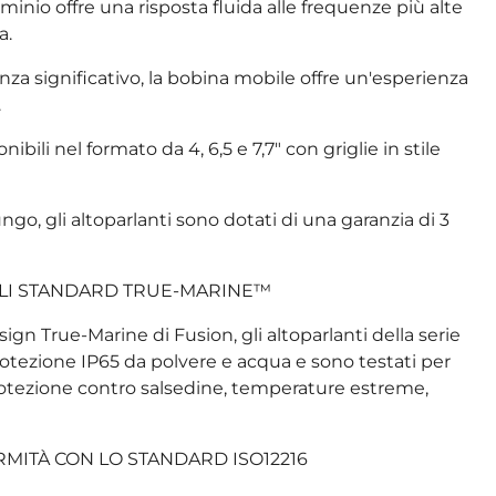
uminio offre una risposta fluida alle frequenze più alte
a.
a significativo, la bobina mobile offre un'esperienza
.
nibili nel formato da 4, 6,5 e 7,7″ con griglie in stile
ngo, gli altoparlanti sono dotati di una garanzia di 3
GLI STANDARD TRUE-MARINE™
esign True-Marine di Fusion, gli altoparlanti della serie
rotezione IP65 da polvere e acqua e sono testati per
i protezione contro salsedine, temperature estreme,
MITÀ CON LO STANDARD ISO12216