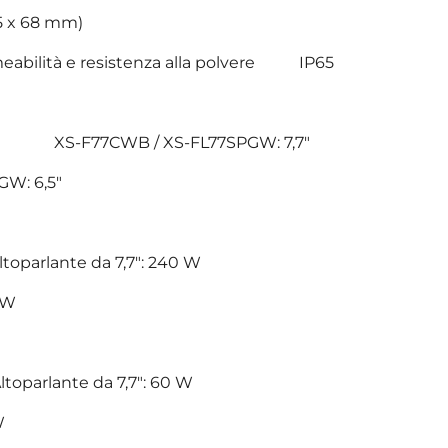
135 x 68 mm)
rmeabilità e resistenza alla polvere IP65
nte XS-F77CWB / XS-FL77SPGW: 7,7"
W: 6,5"
toparlante da 7,7": 240 W
0 W
oparlante da 7,7": 60 W
W