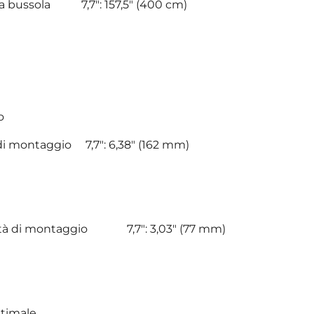
lla bussola 7,7": 157,5" (400 cm)
o
i montaggio 7,7": 6,38" (162 mm)
ità di montaggio 7,7": 3,03" (77 mm)
ttimale