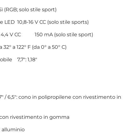
RGB; solo stile sport)
 LED 10,8-16 V CC (solo stile sports)
 14,4 V CC 150 mA (solo stile sport)
32° a 122° F (da 0° a 50° C)
ile 7,7": 1,18"
" / 6,5": cono in polipropilene con rivestimento in
e con rivestimento in gomma
 alluminio