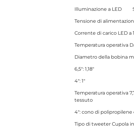
Illuminazione a LED Sì (
Tensione di alimentazione
Corrente di carico LED a
Temperatura operativa Da 
Diametro della bobina mob
6,5": 1,18"
4": 1"
Temperatura operativa 7,7
tessuto
4": cono di polipropilen
Tipo di tweeter Cupola in