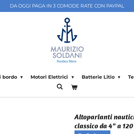
DA OGGI PAGA IN 3 COMODE RATE CON PAYPAL
di bordo
Motori Elettrici
Batterie Litio
T
Altoparlanti nautici
classico da 4" a 12