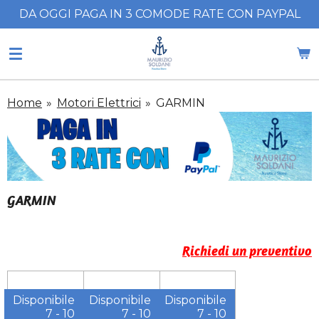
DA OGGI PAGA IN 3 COMODE RATE CON PAYPAL
Vai
al
contenuto
principale
Home
»
Motori Elettrici
»
GARMIN
GARMIN
Richiedi un preventivo
Disponibile
Disponibile
Disponibile
7 - 10
7 - 10
7 - 10