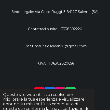
Sede Legale: Via Giulio Ruggi, 3 84127 Salerno (SA)
Contattaci subito: 3338602220
Email: mauriziosoldani71@gmail.com
P.IVA: IT06302820656
Y
F
I
W
Questo sito web utilizza i cookie per
O
A
N
H
migliorare la tua esperienza e visualizzare
© 2023 MaurizioSoldaniShop
U
C
S
A
annunci su misura. L'uso continuato di
Fornito da
Webador
T
E
T
T
questo sito conferma la tua accettazione del