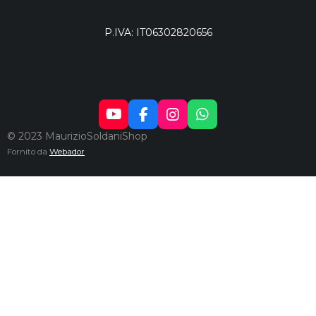
P.IVA: IT06302820656
Y
F
I
W
O
A
N
H
© 2023 MaurizioSoldaniShop
U
C
S
A
Fornito da
Webador
T
E
T
T
U
B
A
S
B
O
G
A
E
O
R
P
K
A
P
M