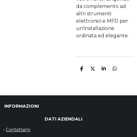
da complemento ad
altri strumenti
elettronici e MFD per
un'installazione
ordinata ed elegante.
C
C
C
C
O
O
O
O
N
N
N
N
D
D
D
D
I
I
I
I
V
V
V
V
I
I
I
I
D
D
D
D
INFORMAZIONI
I
I
I
I
DATI AZIENDALI
-
Contattami