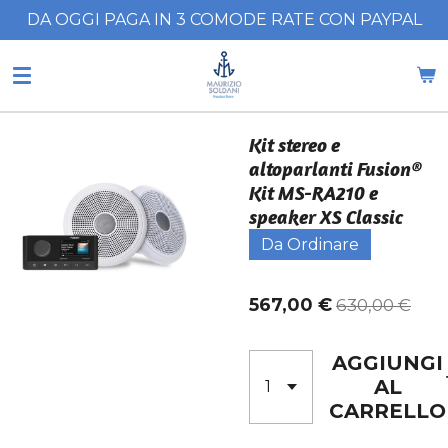
DA OGGI PAGA IN 3 COMODE RATE CON PAYPAL
Vai
al
contenuto
principale
Kit stereo e
altoparlanti Fusion®
Kit MS-RA210 e
speaker XS Classic
Da Ordinare
567,00 €
630,00 €
AGGIUNGI
AL
CARRELLO