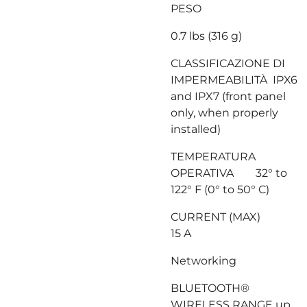
PESO
0.7 lbs (316 g)
CLASSIFICAZIONE DI
IMPERMEABILITÀ IPX6
and IPX7 (front panel
only, when properly
installed)
TEMPERATURA
OPERATIVA 32° to
122° F (0° to 50° C)
CURRENT (MAX)
15 A
Networking
BLUETOOTH®
WIRELESS RANGE up