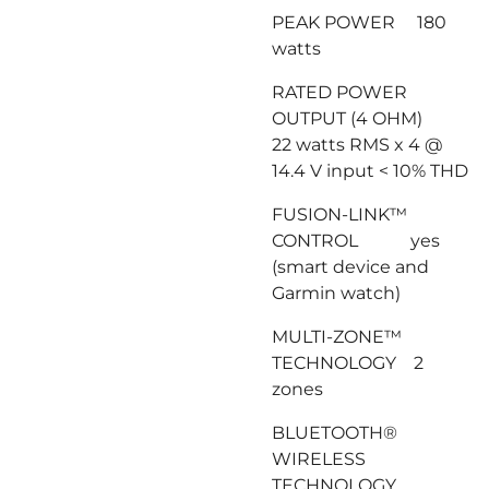
PEAK POWER 180
watts
RATED POWER
OUTPUT (4 OHM)
22 watts RMS x 4 @
14.4 V input < 10% THD
FUSION-LINK™
CONTROL yes
(smart device and
Garmin watch)
MULTI-ZONE™
TECHNOLOGY 2
zones
BLUETOOTH®
WIRELESS
TECHNOLOGY