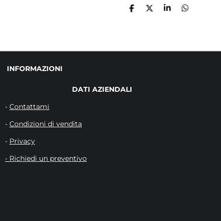
C
C
C
C
O
O
O
O
N
N
N
N
D
D
D
D
I
I
I
I
V
V
V
V
I
I
I
I
D
D
D
D
INFORMAZIONI
I
I
I
I
DATI AZIENDALI
-
Contattami
-
Condizioni di vendita
-
Privacy
- Richiedi un preventivo