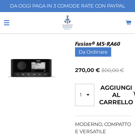
DA OGGI PAGA IN 3 COMODE RATE CON PAYPAL
Vai
al
contenuto
principale
Fusion® MS-RA60
Da Ordinare
270,00 €
300,00 €
AGGIUNGI
AL
CARRELLO
MODERNO, COMPATTO
E VERSATILE