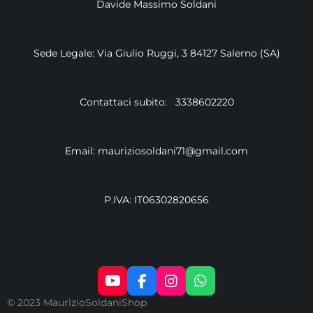
Davide Massimo Soldani
Sede Legale: Via Giulio Ruggi, 3 84127 Salerno (SA)
Contattaci subito: 3338602220
Email: mauriziosoldani71@gmail.com
P.IVA: IT06302820656
Y
F
I
W
O
A
N
H
© 2023 MaurizioSoldaniShop