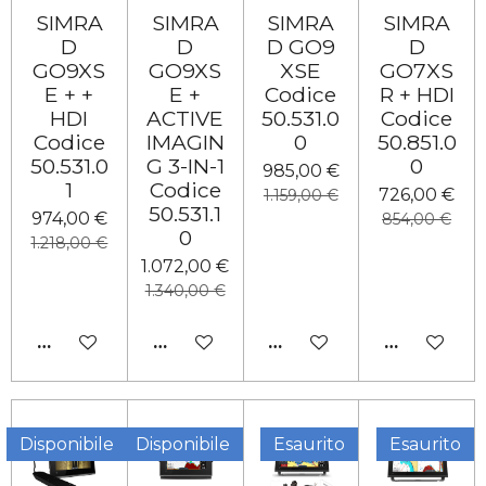
SIMRA
SIMRA
SIMRA
SIMRA
D
D
D GO9
D
GO9XS
GO9XS
XSE
GO7XS
E + +
E +
Codice
R + HDI
HDI
ACTIVE
50.531.0
Codice
Codice
IMAGIN
0
50.851.0
50.531.0
G 3-IN-1
0
985,00 €
1
Codice
726,00 €
1.159,00 €
50.531.1
974,00 €
854,00 €
0
1.218,00 €
1.072,00 €
1.340,00 €
AGGIUNGI AL CARRELLO
AGGIUNGI AL CARRELLO
AGGIUNGI AL CARRELL
AGGIUNGI 
Disponibile
Disponibile
Esaurito
Esaurito