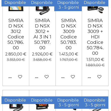
Disponibile
Disponibile
Disponibile
Disponibile
3 - 5 giorni
SIMRA
SIMRA
SIMRA
SIMRA
D NSX
D NSX
D NSX
D NSX
3012
3012 +
3009
3009 +
Codice
AI 3 IN 1
Codice
HDI
50.786.
50.787.
50.783.
Codice
00
00
00
50.784.
00
2.850,00 €
2.926,00 €
1.413,00 €
1.511,00 €
3.353,00 €
3.658,00 €
1.767,00 €
1.889,00 €
AGGIUNGI AL CARRELLO
AVVISAMI QUANDO DISPONIBILE
AGGIUNGI AL CARRELL
AGGIUNGI 
Disponibile
Disponibile
Disponibile
Disponibile
3 - 5 giorni
3 - 5 giorni