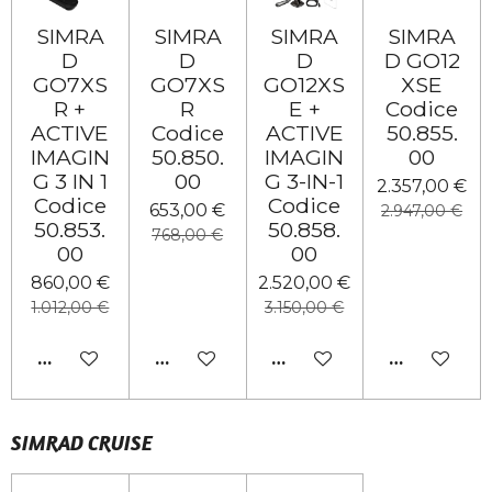
SIMRA
SIMRA
SIMRA
SIMRA
D
D
D
D GO12
GO7XS
GO7XS
GO12XS
XSE
R +
R
E +
Codice
ACTIVE
Codice
ACTIVE
50.855.
IMAGIN
50.850.
IMAGIN
00
G 3 IN 1
00
G 3-IN-1
2.357,00 €
Codice
Codice
653,00 €
2.947,00 €
50.853.
50.858.
768,00 €
00
00
860,00 €
2.520,00 €
1.012,00 €
3.150,00 €
AGGIUNGI AL CARRELLO
AGGIUNGI AL CARRELLO
AVVISAMI QUANDO DIS
AVVISAMI 
SIMRAD CRUISE