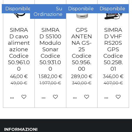
Disponibile
Su
Disponibile
Disponibile
Ordinazione
SIMRA
SIMRA
GPS
SIMRA
D cavo
D S5100
ANTEN
D VHF
aliment
Modulo
NA GS-
RS20S
azione
Sonar
25
GPS
Codice
Codice
Codice
Codice
50.961.0
50.931.0
50.956.
50.258.
0
0
00
01
46,00 €
1.582,00 €
289,00 €
346,00 €
49,00 €
1.977,00 €
340,00 €
407,00 €
AVVISAMI QUANDO DISPONIBILE
AGGIUNGI AL CARRELLO
AGGIUNGI AL CARRELL
AGGIUNGI 
INFORMAZIONI