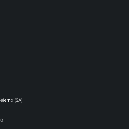
NI DATI AZ
Salerno (SA)
20