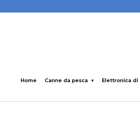
Vai
al
contenuto
principale
Home
Canne da pesca
Elettronica d