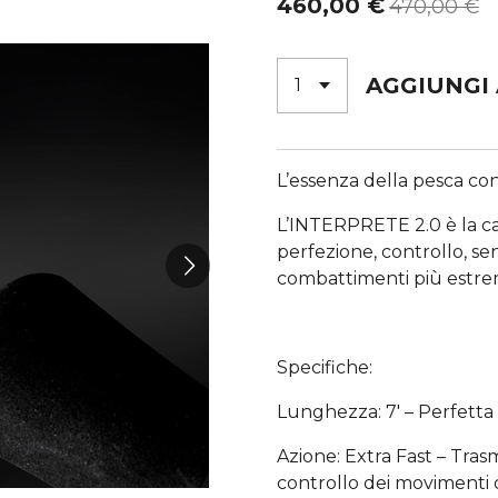
460,00 €
470,00 €
AGGIUNGI
L’essenza della pesca co
L’INTERPRETE 2.0 è la ca
perfezione, controllo, sen
combattimenti più estre
Specifiche:
Lunghezza: 7′ – Perfetta p
Azione: Extra Fast – Tras
controllo dei movimenti del