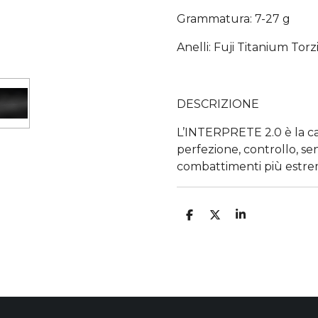
Grammatura: 7-27 g
Anelli: Fuji Titanium Torz
DESCRIZIONE
L’INTERPRETE 2.0 è la ca
perfezione, controllo, sen
combattimenti più estre
C
C
C
O
O
O
N
N
N
D
D
D
I
I
I
V
V
V
I
I
I
D
D
D
I
I
I