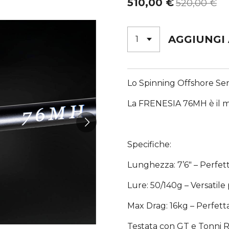
510,00 €
520,00 €
AGGIUNGI
Lo Spinning Offshore Sen
La FRENESIA 76MH è il ma
Specifiche:
Lunghezza: 7’6″ – Perfetta
Lure: 50/140g – Versatile p
Max Drag: 16kg – Perfett
Testata con GT e Tonni Ro