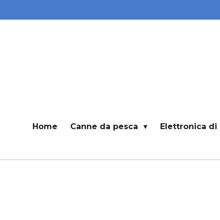
Vai
al
contenuto
principale
Home
Canne da pesca
Elettronica d