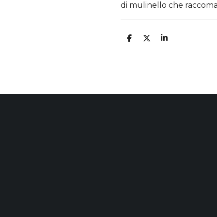
di mulinello che raccom
C
C
C
O
O
O
N
N
N
D
D
D
I
I
I
V
V
V
I
I
I
D
D
D
I
I
I
NI DATI AZ