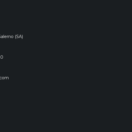
Salerno (SA)
20
.com