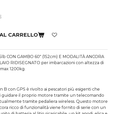
€
 AL CARRELLO
lb CON GAMBO 60″ (152cm) E MODALITÀ ANCORA
IO RIDISEGNATO per imbarcazioni con altezza di
o max 1200kg.
 B con GPS è rivolto ai pescatori più esigenti che
 di guidare il proprio motore tramite un telecomando
tualmente tramite pedaliera wireless. Questo motore
ra ricco di funzionalità viene fornito di serie con un
o di batteria al litio ricaricabile, un kit anodi, elica e