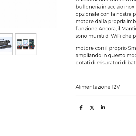
bulloneria in acciaio inox
opzionale con la nostra p
motore dalla propria imba
funzione Ancora, il Manti
sono muniti di WiFi che p
motore con il proprio Sm
ampliando in questo modo
dotati di misuratori di ba
Alimentazione 12V
C
C
C
O
O
O
N
N
N
D
D
D
I
I
I
V
V
V