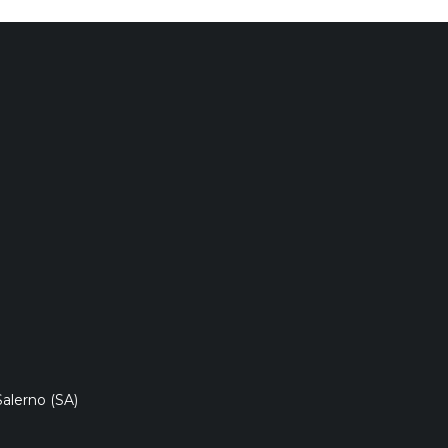
I
I
I
D
D
D
I
I
I
NI DATI AZ
Salerno (SA)