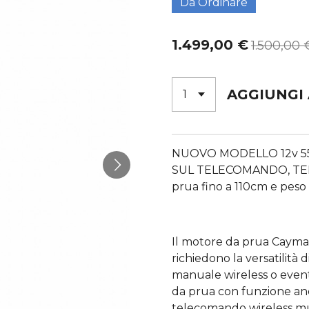
Da Ordinare
1.499,00 €
1.500,00 
AGGIUNGI
NUOVO MODELLO 12v 55
SUL TELECOMANDO, TELA
prua fino a 110cm e pes
Il motore da prua Cayman
richiedono la versatilità
manuale wireless o even
da prua con funzione anco
telecomando wireless munit