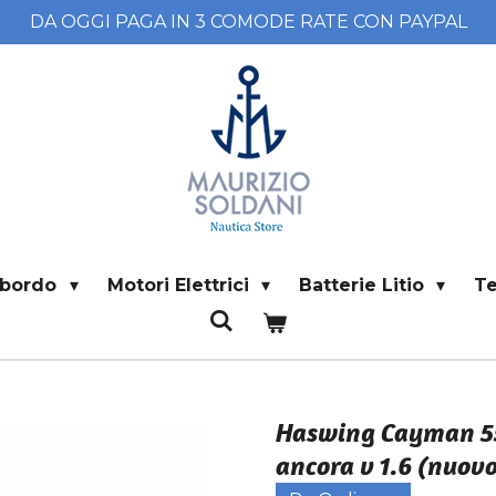
DA OGGI PAGA IN 3 COMODE RATE CON PAYPAL
i bordo
Motori Elettrici
Batterie Litio
T
Haswing Cayman 55
ancora v 1.6 (nuov