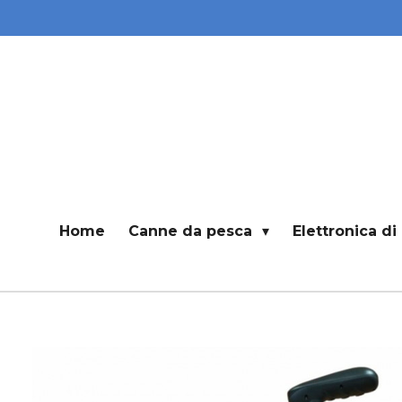
Vai
al
contenuto
principale
Home
Canne da pesca
Elettronica d