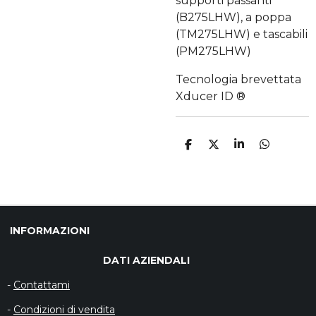
supporti passanti
(B275LHW), a poppa
(TM275LHW) e tascabili
(PM275LHW)
Tecnologia brevettata
Xducer ID ®
C
C
C
C
O
O
O
O
N
N
N
N
D
D
D
D
I
I
I
I
V
V
V
V
I
I
I
I
D
D
D
D
INFORMAZIONI
I
I
I
I
DATI AZIENDALI
-
Contattami
-
Condizioni di vendita