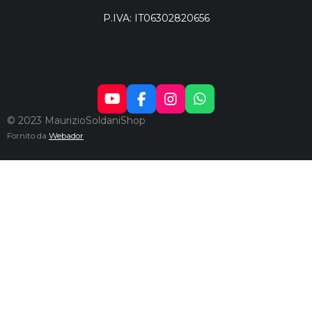
P.IVA: IT06302820656
Y
F
I
W
O
A
N
H
© 2023 MaurizioSoldaniShop
U
C
S
A
Fornito da
Webador
T
E
T
T
U
B
A
S
B
O
G
A
E
O
R
P
K
A
P
M