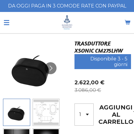
DA OGGI PAGA IN 3 COMODE RATE CON PAYPAL
Vai
al
contenuto
principale
TRASDUTTORE
XSONIC CM275LHW
Disponibile 3 - 5
giorni
2.622,00 €
3.086,00 €
AGGIUNGI
AL
CARRELLO