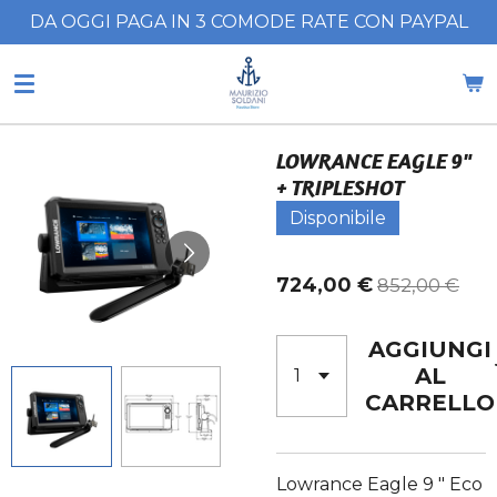
DA OGGI PAGA IN 3 COMODE RATE CON PAYPAL
Vai
al
contenuto
principale
LOWRANCE EAGLE 9"
+ TRIPLESHOT
Disponibile
724,00 €
852,00 €
AGGIUNGI
AL
CARRELLO
Lowrance Eagle 9 " Eco