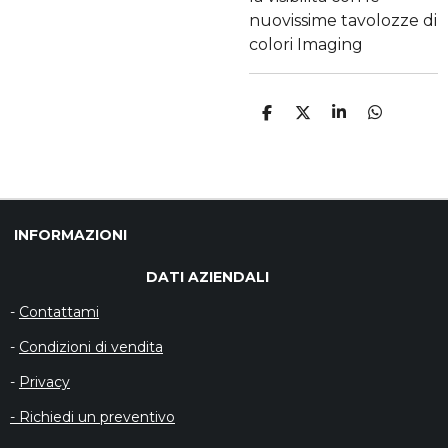
nuovissime tavolozze di
colori Imaging
C
C
C
C
O
O
O
O
N
N
N
N
D
D
D
D
I
I
I
I
V
V
V
V
I
I
I
I
D
D
D
D
INFORMAZIONI
I
I
I
I
DATI AZIENDALI
-
Contattami
-
Condizioni di vendita
-
Privacy
- Richiedi un preventivo