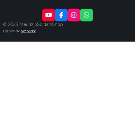
Y
F
I
W
O
A
N
H
© 2023 MaurizioSoldaniShop
U
C
S
A
Fornito da
Webador
T
E
T
T
U
B
A
S
B
O
G
A
E
O
R
P
K
A
P
M