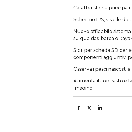
Caratteristiche principali:
Schermo IPS, visibile da t
Nuovo affidabile sistema 
su qualsiasi barca o kaya
Slot per scheda SD per a
componenti aggiuntivi per
Osserva i pesci nascosti 
Aumenta il contrasto e la 
Imaging
C
C
C
O
O
O
N
N
N
D
D
D
I
I
I