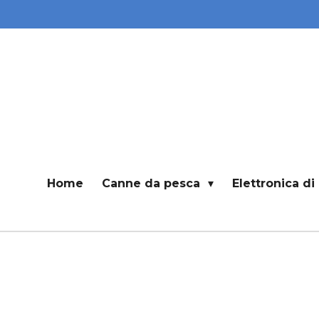
Vai
al
contenuto
principale
Home
Canne da pesca
Elettronica d