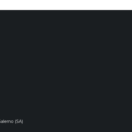
V
V
V
I
I
I
D
D
D
I
I
I
NI DATI AZ
Salerno (SA)