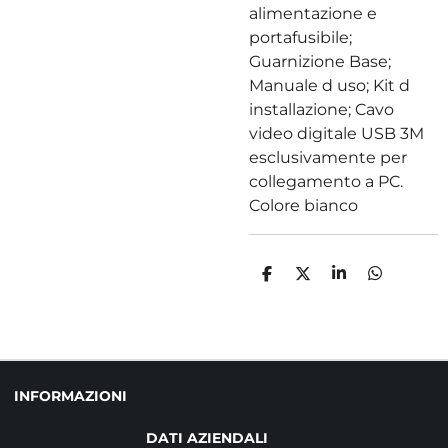
alimentazione e
portafusibile;
Guarnizione Base;
Manuale d uso; Kit d
installazione; Cavo
video digitale USB 3M
esclusivamente per
collegamento a PC.
Colore bianco
C
C
C
C
O
O
O
O
N
N
N
N
D
D
D
D
I
I
I
I
V
V
V
V
I
I
I
I
D
D
D
D
INFORMAZIONI
I
I
I
I
DATI AZIENDALI