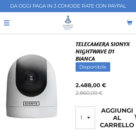
DA OGGI PAGA IN 3 COMODE RATE CON PAYPAL
Vai
al
contenuto
principale
TELECAMERA SIONYX
NIGHTWAVE D1
BIANCA
Disponibile
2.488,00 €
2.860,00 €
AGGIUNGI
AL
CARRELLO