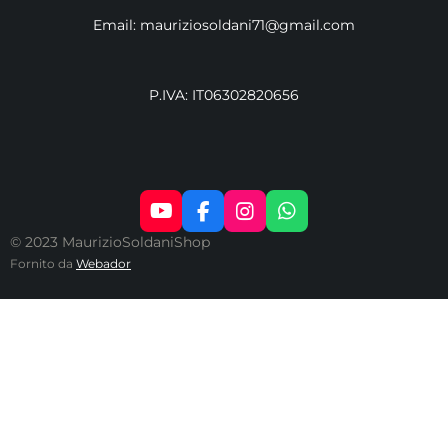
Email: mauriziosoldani71@gmail.com
P.IVA: IT06302820656
Y
F
I
W
O
A
N
H
© 2023 MaurizioSoldaniShop
U
C
S
A
Fornito da
Webador
T
E
T
T
U
B
A
S
B
O
G
A
E
O
R
P
K
A
P
M