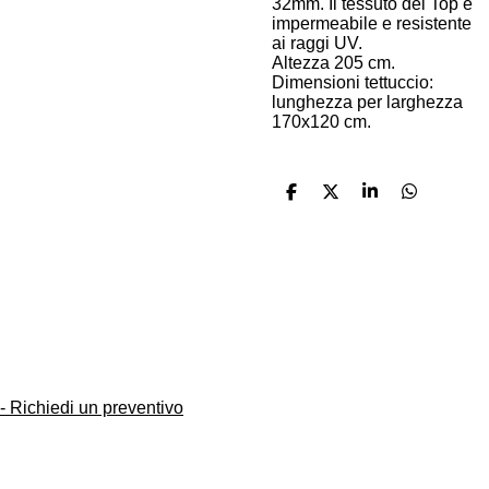
32mm. Il tessuto del Top è
impermeabile e resistente
ai raggi UV.
Altezza 205 cm.
Dimensioni tettuccio:
lunghezza per larghezza
170x120 cm.
C
C
C
C
o
o
o
o
n
n
n
n
d
d
d
d
i
i
i
i
INFORMAZIONI
v
v
v
v
i
i
i
i
DATI AZIENDALI
d
d
d
d
i
i
i
i
-
Contattami
-
Condizioni di vendita
-
Privacy
- Richiedi un preventivo