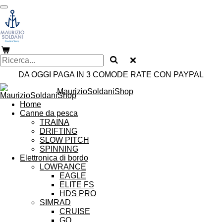
Vai
al
contenuto
principale
DA OGGI PAGA IN 3 COMODE RATE CON PAYPAL
MaurizioSoldaniShop
Home
Canne da pesca
TRAINA
DRIFTING
SLOW PITCH
SPINNING
Elettronica di bordo
LOWRANCE
EAGLE
ELITE FS
HDS PRO
SIMRAD
CRUISE
GO