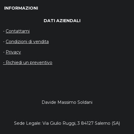
I
I
I
I
D
D
D
D
INFORMAZIONI
I
I
I
I
DATI AZIENDALI
-
Contattami
-
Condizioni di vendita
-
Privacy
- Richiedi un preventivo
Davide Massimo Soldani
Sede Legale: Via Giulio Ruggi, 3 84127 Salerno (SA)