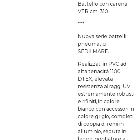
Battello con carena
VTR cm. 310
***
Nuova serie battelli
pneumatici
SEDILMARE.
Realizzati in PVC ad
alta tenacità 1100
DTEX, elevata
resistenza ai raggi UV
estremamente robusti
e rifiniti, in colore
bianco con accessori in
colore grigio, completi
di coppia di remi in
alluminio, seduta in
legno, gonfiatore a