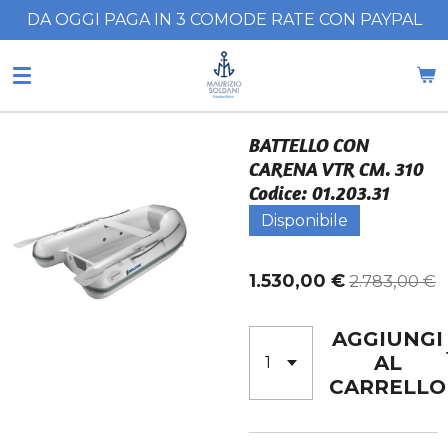
DA OGGI PAGA IN 3 COMODE RATE CON PAYPAL
Vai
al
contenuto
principale
BATTELLO CON
CARENA VTR CM. 310
Codice: 01.203.31
Disponibile
1.530,00 €
2.783,00 €
AGGIUNGI
AL
CARRELLO