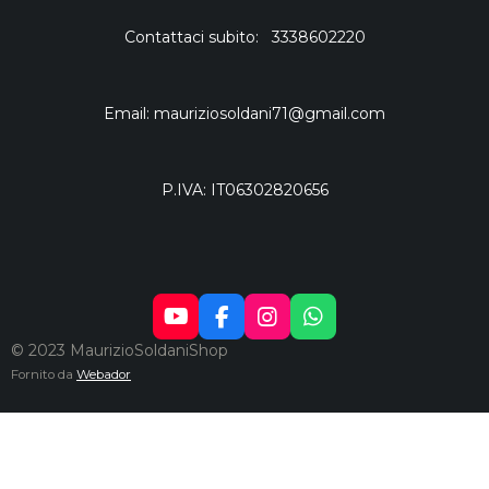
Contattaci subito: 3338602220
Email: mauriziosoldani71@gmail.com
P.IVA: IT06302820656
Y
F
I
W
O
A
N
H
© 2023 MaurizioSoldaniShop
U
C
S
A
Fornito da
Webador
T
E
T
T
U
B
A
S
B
O
G
A
E
O
R
P
K
A
P