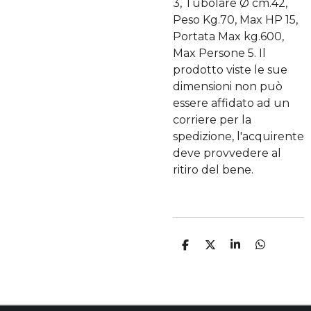
3, Tubolare Ø cm.42,
Peso Kg.70, Max HP 15,
Portata Max kg.600,
Max Persone 5. Il
prodotto viste le sue
dimensioni non può
essere affidato ad un
corriere per la
spedizione, l'acquirente
deve provvedere al
ritiro del bene.
C
C
C
C
O
O
O
O
N
N
N
N
D
D
D
D
I
I
I
I
V
V
V
V