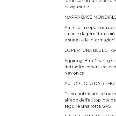
le indicazioni di velocità
navigazione.
MAPPA BASE MONDIAL
Ammira la copertura dei ri
i mari e i laghi e fiumi più
e statali e le informazioni
COPERTURA BLUECHA
Aggiungi BlueChart g3 ca
dettagli e copertura leade
Navionics.
AUTOPILOTA DA REMO
Puoi controllare la tua 
all'app dell'autopilota pe
seguire una rotta GPS.