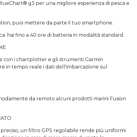
BlueChart® g3 per una migliore esperienza di pesca e
ation, puoi mettere da parte il tuo smartphone.
a: hai fino a 40 ore di batteria in modalità standard.
ONE
e con i chartplotter e gli strumenti Garmin
re in tempo reale i dati dell'imbarcazione sul
modamente da remoto alcuni prodotti marini Fusion
RATO
preciso, un filtro GPS regolabile rende più uniformi