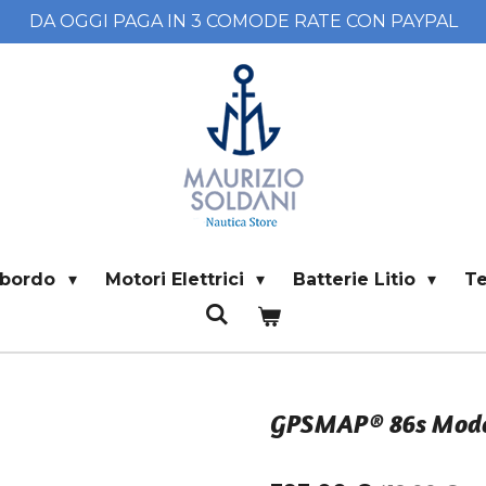
DA OGGI PAGA IN 3 COMODE RATE CON PAYPAL
i bordo
Motori Elettrici
Batterie Litio
T
GPSMAP® 86s Mode