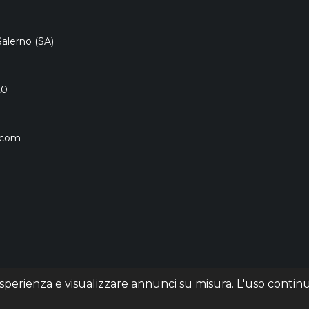
Salerno (SA)
20
.com
 esperienza e visualizzare annunci su misura. L'uso contin