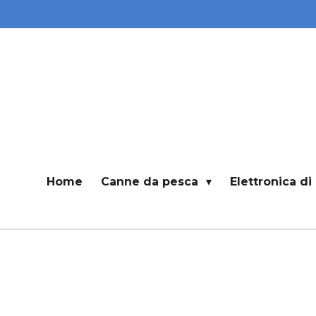
Vai
al
contenuto
principale
Home
Canne da pesca
Elettronica d