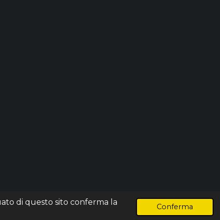
uato di questo sito conferma la
Fornito da
Webador
Conferma