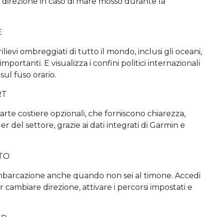
 e direzione in caso di mare mosso durante la
E
lievi ombreggiati di tutto il mondo, inclusi gli oceani,
 importanti. E visualizza i confini politici internazionali
 sul fuso orario.
RT
rte costiere opzionali, che forniscono chiarezza,
r del settore, grazie ai dati integrati di Garmin e
TO
imbarcazione anche quando non sei al timone. Accedi
r cambiare direzione, attivare i percorsi impostati e