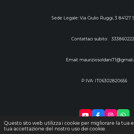
Sede Legale: Via Giulio Ruggi, 3 84127 
Contattaci subito: 33386022
Email: mauriziosoldani71@gmail
P.IVA: IT06302820656
Y
F
I
W
Questo sito web utilizza i cookie per migliorare la tua
O
A
N
H
© 2023 MaurizioSoldaniShop
tua accettazione del nostro uso dei cookie.
U
C
S
A