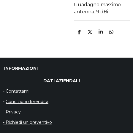
Guadagno massimo
antenna: 9 dBi
C
C
C
C
O
O
O
O
N
N
N
N
D
D
D
D
I
I
I
I
V
V
V
V
I
I
I
I
D
D
D
D
INFORMAZIONI
I
I
I
I
DATI AZIENDALI
-
Contattami
-
Condizioni di vendita
-
Privacy
- Richiedi un preventivo