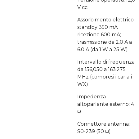
V cc
Assorbimento elettrico:
standby 350 mA;
ricezione 600 mA;
trasmissione da 2.0 A a
6.0 A (da 1 W a 25 W)
Intervallo di frequenza:
da 156,050 a 163.275
MHz (compresi i canali
WX)
Impedenza
altoparlante esterno: 4
Ω
Connettore antenna:
S0-239 (50 Ω)