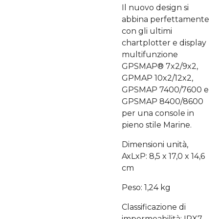
Il nuovo design si
abbina perfettamente
con gli ultimi
chartplotter e display
multifunzione
GPSMAP® 7x2/9x2,
GPMAP 10x2/12x2,
GPSMAP 7400/7600 e
GPSMAP 8400/8600
per una console in
pieno stile Marine.
Dimensioni unità,
AxLxP: 8,5 x 17,0 x 14,6
cm
Peso: 1,24 kg
Classificazione di
impermeabilità: IPX7