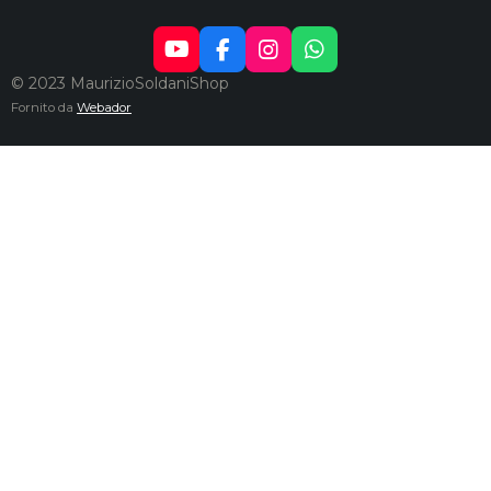
Y
F
I
W
O
A
N
H
© 2023 MaurizioSoldaniShop
U
C
S
A
Fornito da
Webador
T
E
T
T
U
B
A
S
B
O
G
A
E
O
R
P
K
A
P
M