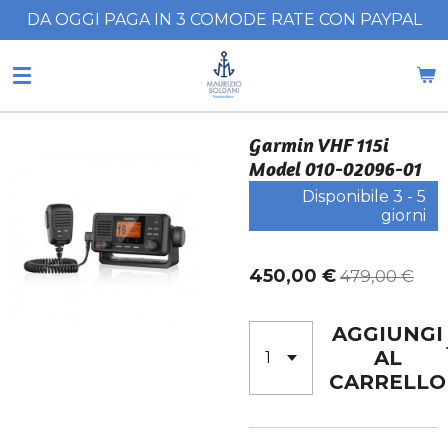
DA OGGI PAGA IN 3 COMODE RATE CON PAYPAL
Vai
al
contenuto
principale
Garmin VHF 115i
Model 010-02096-01
Disponibile 3 - 5
giorni
450,00 €
479,00 €
AGGIUNGI
AL
CARRELLO