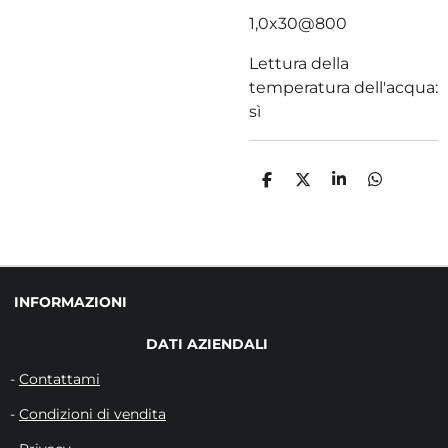
1,0x30@800
Lettura della
temperatura dell'acqua:
sì
C
C
C
C
O
O
O
O
N
N
N
N
D
D
D
D
I
I
I
I
V
V
V
V
I
I
I
I
D
D
D
D
INFORMAZIONI
I
I
I
I
DATI AZIENDALI
-
Contattami
-
Condizioni di vendita