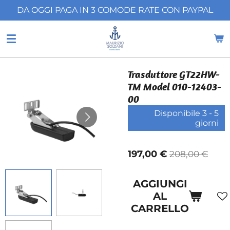
DA OGGI PAGA IN 3 COMODE RATE CON PAYPAL
Vai
al
contenuto
principale
Trasduttore GT22HW-
TM Model 010-12403-
00
Disponibile 3 - 5
giorni
197,00 €
208,00 €
AGGIUNGI
AL
CARRELLO