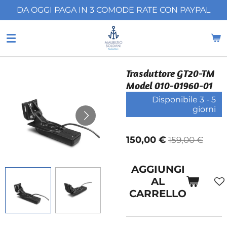
DA OGGI PAGA IN 3 COMODE RATE CON PAYPAL
Vai
al
contenuto
principale
Trasduttore GT20-TM
Model 010-01960-01
Disponibile 3 - 5
giorni
150,00 €
159,00 €
AGGIUNGI
AL
CARRELLO