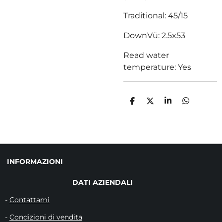
Traditional: 45/15
DownVü: 2.5x53
Read water
temperature: Yes
C
C
C
C
O
O
O
O
N
N
N
N
D
D
D
D
I
I
I
I
V
V
V
V
I
I
I
I
D
D
D
D
INFORMAZIONI
I
I
I
I
DATI AZIENDALI
-
Contattami
-
Condizioni di vendita