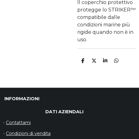
ll coperchio protettivo
protegge lo STRIKER™
compatibile dalle
condizioni marine più
rigide quando non è in
uso.
C
C
C
C
O
O
O
O
N
N
N
N
D
D
D
D
I
I
I
I
V
V
V
V
I
I
I
I
D
D
D
D
INFORMAZIONI
I
I
I
I
DATI AZIENDALI
-
Contattami
-
Condizioni di vendita