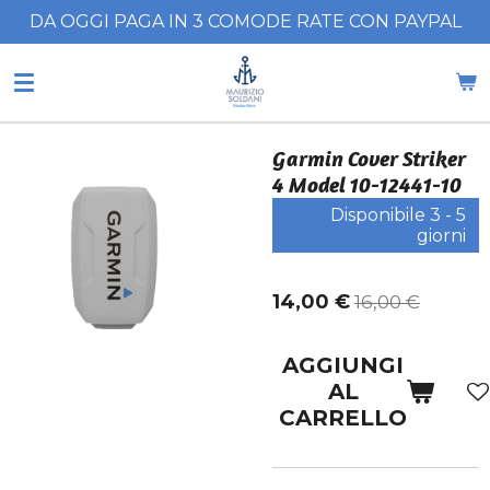
DA OGGI PAGA IN 3 COMODE RATE CON PAYPAL
Vai
al
contenuto
principale
Garmin Cover Striker
4 Model 10-12441-10
Disponibile 3 - 5
giorni
14,00 €
16,00 €
AGGIUNGI
AL
CARRELLO