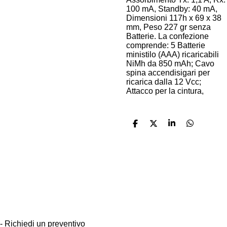
100 mA, Standby: 40 mA,
Dimensioni 117h x 69 x 38
mm, Peso 227 gr senza
Batterie. La confezione
comprende: 5 Batterie
ministilo (AAA) ricaricabili
NiMh da 850 mAh; Cavo
spina accendisigari per
ricarica dalla 12 Vcc;
Attacco per la cintura,
C
C
C
C
o
o
o
o
n
n
n
n
d
d
d
d
i
i
i
i
INFORMAZIONI
v
v
v
v
i
i
i
i
DATI AZIENDALI
d
d
d
d
i
i
i
i
-
Contattami
-
Condizioni di vendita
-
Privacy
- Richiedi un preventivo