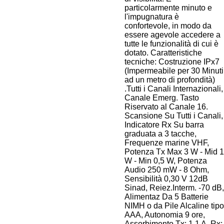
particolarmente minuto e
l'impugnatura è
confortevole, in modo da
essere agevole accedere a
tutte le funzionalità di cui è
dotato. Caratteristiche
tecniche: Costruzione IPx7
(Impermeabile per 30 Minuti
ad un metro di profondità)
.Tutti i Canali Internazionali,
Canale Emerg. Tasto
Riservato al Canale 16.
Scansione Su Tutti i Canali,
Indicatore Rx Su barra
graduata a 3 tacche,
Frequenze marine VHF,
Potenza Tx Max 3 W - Mid 1
W - Min 0,5 W, Potenza
Audio 250 mW - 8 Ohm,
Sensibilità 0,30 V 12dB
Sinad, Reiez.Interm. -70 dB,
Alimentaz Da 5 Batterie
NIMH o da Pile Alcaline tipo
AAA, Autonomia 9 ore,
Assorbimento Tx: 1,1 A, Rx: