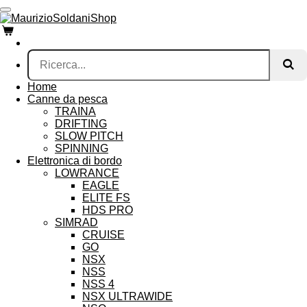
Vai
al
contenuto
principale
Home
Canne da pesca
TRAINA
DRIFTING
SLOW PITCH
SPINNING
Elettronica di bordo
LOWRANCE
EAGLE
ELITE FS
HDS PRO
SIMRAD
CRUISE
GO
NSX
NSS
NSS 4
NSX ULTRAWIDE