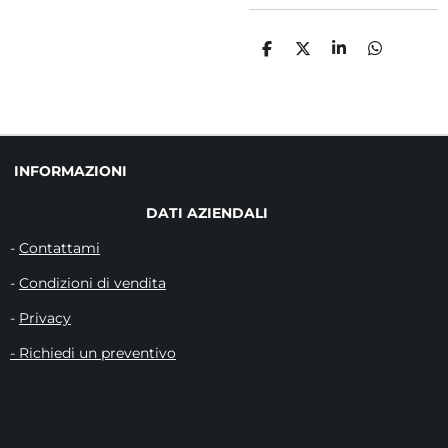
C
C
C
C
O
O
O
O
N
N
N
N
D
D
D
D
I
I
I
I
V
V
V
V
I
I
I
I
D
D
D
D
INFORMAZIONI
I
I
I
I
DATI AZIENDALI
-
Contattami
-
Condizioni di vendita
-
Privacy
- Richiedi un preventivo