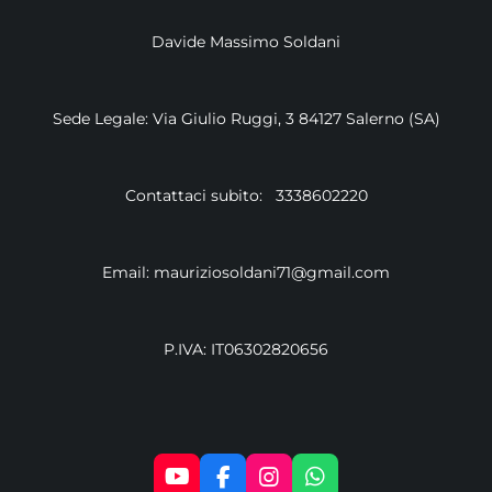
Davide Massimo Soldani
Sede Legale: Via Giulio Ruggi, 3 84127 Salerno (SA)
Contattaci subito: 3338602220
Email: mauriziosoldani71@gmail.com
P.IVA: IT06302820656
Y
F
I
W