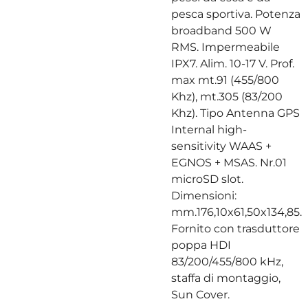
pesca sportiva.
Potenza
broadband 500 W
RMS. Impermeabile
IPX7. Alim. 10-17 V. Prof.
max mt.91 (455/800
Khz), mt.305 (83/200
Khz). Tipo Antenna GPS
Internal high-
sensitivity WAAS +
EGNOS + MSAS. Nr.01
microSD slot.
Dimensioni:
mm.176,10x61,50x134,85.
Fornito con trasduttore
poppa HDI
83/200/455/800 kHz,
staffa di montaggio,
Sun Cover.