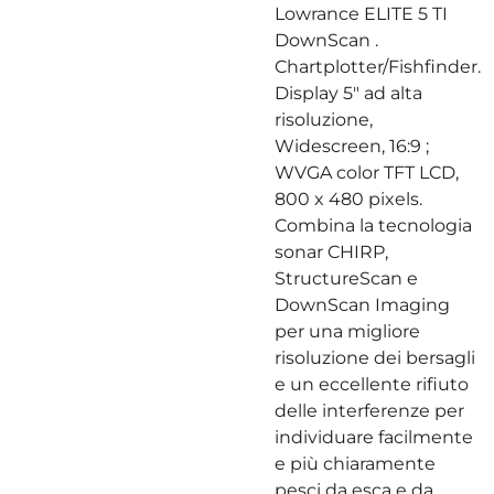
Lowrance ELITE 5 TI
DownScan .
Chartplotter/Fishfinder.
Display 5" ad alta
risoluzione,
Widescreen, 16:9 ;
WVGA color TFT LCD,
800 x 480 pixels.
Combina la tecnologia
sonar CHIRP,
StructureScan e
DownScan Imaging
per una migliore
risoluzione dei bersagli
e un eccellente rifiuto
delle interferenze per
individuare facilmente
e più chiaramente
pesci da esca e da