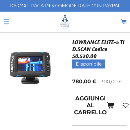
DA OGGI PAGA IN 3 COMODE RATE CON PAYPAL
Vai
al
contenuto
principale
LOWRANCE ELITE-5 TI
D.SCAN Codice
50.520.00
Disponibile
780,00 €
1.300,00 €
AGGIUNGI
AL
CARRELLO