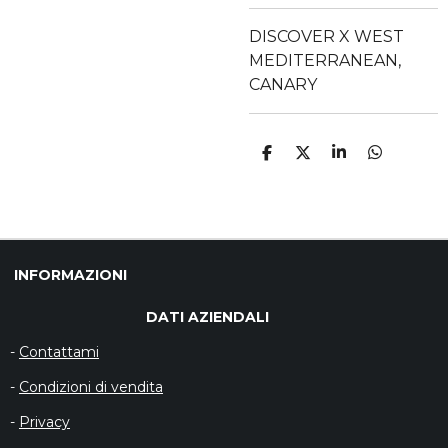
DISCOVER X WEST
MEDITERRANEAN,
CANARY
C
C
C
C
O
O
O
O
N
N
N
N
D
D
D
D
I
I
I
I
V
V
V
V
I
I
I
I
D
D
D
D
INFORMAZIONI
I
I
I
I
DATI AZIENDALI
-
Contattami
-
Condizioni di vendita
-
Privacy