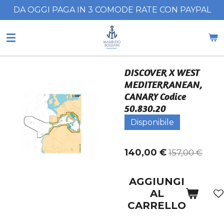
DA OGGI PAGA IN 3 COMODE RATE CON PAYPAL
Vai
al
contenuto
principale
DISCOVER X WEST
MEDITERRANEAN,
CANARY Codice
50.830.20
Disponibile
140,00 €
157,00 €
AGGIUNGI
AL
CARRELLO