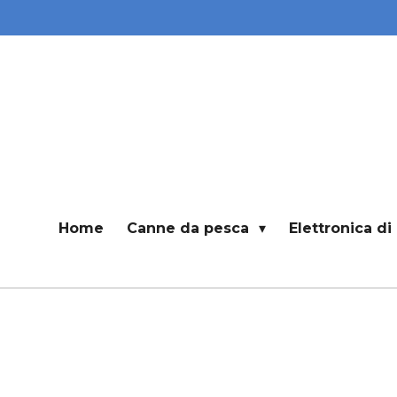
Vai
al
contenuto
principale
Home
Canne da pesca
Elettronica d