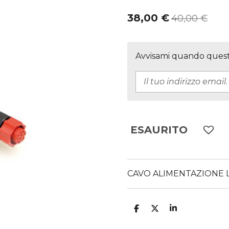
38,00 €
40,00 €
Avvisami quando questo
ESAURITO
CAVO ALIMENTAZIONE
C
C
C
O
O
O
N
N
N