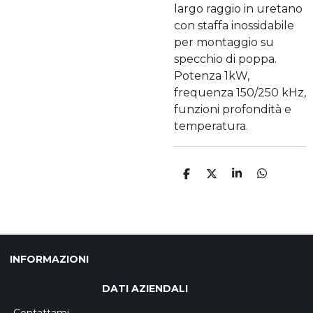
largo raggio in uretano
con staffa inossidabile
per montaggio su
specchio di poppa.
Potenza 1kW,
frequenza 150/250 kHz,
funzioni profondità e
temperatura.
C
C
C
C
O
O
O
O
N
N
N
N
D
D
D
D
I
I
I
I
V
V
V
V
I
I
I
I
D
D
D
D
INFORMAZIONI
I
I
I
I
DATI AZIENDALI