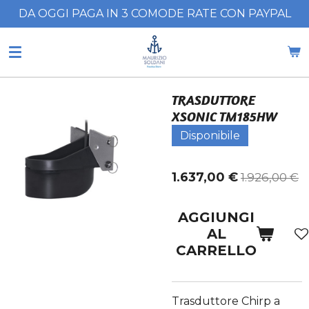
DA OGGI PAGA IN 3 COMODE RATE CON PAYPAL
Vai
al
contenuto
principale
TRASDUTTORE
XSONIC TM185HW
Disponibile
1.637,00 €
1.926,00 €
AGGIUNGI
AL
CARRELLO
Trasduttore Chirp a