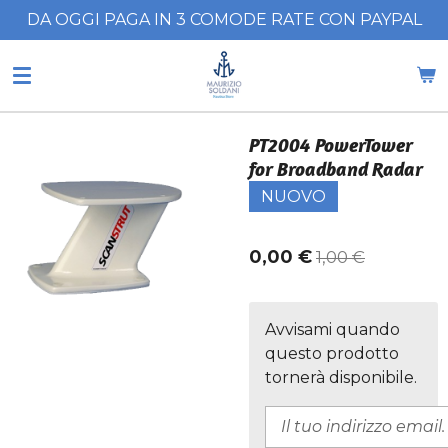
DA OGGI PAGA IN 3 COMODE RATE CON PAYPAL
Vai
al
contenuto
principale
PT2004 PowerTower
for Broadband Radar
NUOVO
0,00 €
1,00 €
Avvisami quando
questo prodotto
tornerà disponibile.