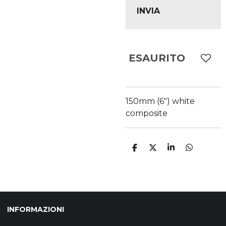
INVIA
ESAURITO
150mm (6") white
composite
C
C
C
C
O
O
O
O
N
N
N
N
D
D
D
D
I
I
I
I
V
V
V
V
I
I
I
I
D
D
D
D
INFORMAZIONI
I
I
I
I