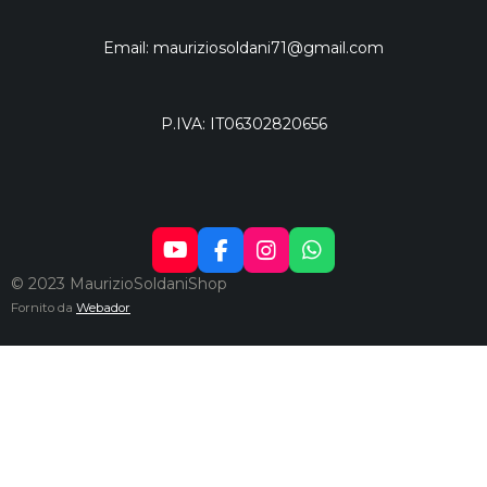
Email: mauriziosoldani71@gmail.com
P.IVA: IT06302820656
Y
F
I
W
O
A
N
H
© 2023 MaurizioSoldaniShop
U
C
S
A
Fornito da
Webador
T
E
T
T
U
B
A
S
B
O
G
A
E
O
R
P
K
A
P
M