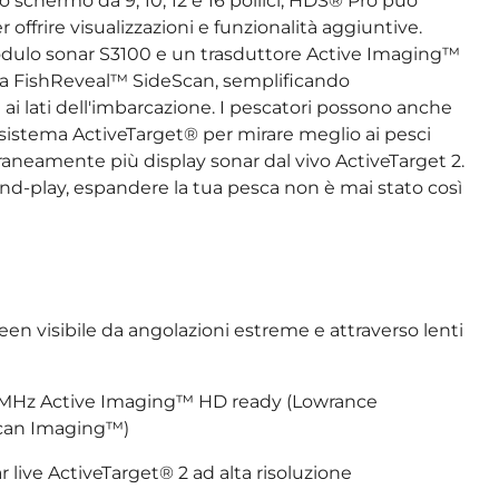
o schermo da 9, 10, 12 e 16 pollici, HDS® Pro può
offrire visualizzazioni e funzionalità aggiuntive.
ulo sonar S3100 e un trasduttore Active Imaging™
ista FishReveal™ SideScan, semplificando
i ai lati dell'imbarcazione. I pescatori possono anche
istema ActiveTarget® per mirare meglio ai pesci
neamente più display sonar dal vivo ActiveTarget 2.
and-play, espandere la tua pesca non è mai stato così
 visibile da angolazioni estreme e attraverso lenti
 1MHz Active Imaging™ HD ready (Lowrance
can Imaging™)
r live ActiveTarget® 2 ad alta risoluzione