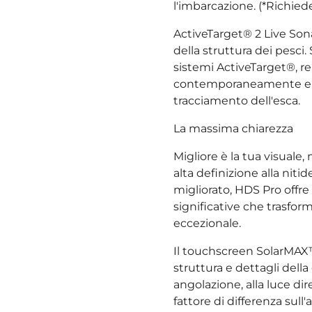
l'imbarcazione. (*Richied
ActiveTarget® 2 Live Sona
della struttura dei pesci
sistemi ActiveTarget®, r
contemporaneamente e am
tracciamento dell'esca.
La massima chiarezza
Migliore è la tua visuale,
alta definizione alla niti
migliorato, HDS Pro off
significative che trasfo
eccezionale.
Il touchscreen SolarMAX™
struttura e dettagli della
angolazione, alla luce dir
fattore di differenza sul