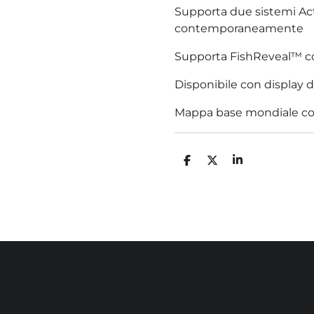
Supporta due sistemi Acti
contemporaneamente
Supporta FishReveal™ co
Disponibile con display da 
Mappa base mondiale co
C
C
C
O
O
O
N
N
N
D
D
D
I
I
I
V
V
V
I
I
I
D
D
D
I
I
I
NI DATI AZI