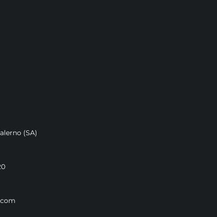
Salerno (SA)
20
l.com