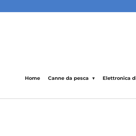
Vai
al
contenuto
principale
Home
Canne da pesca
Elettronica 