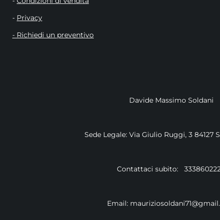
-
Condizioni di vendita
-
Privacy
- Richiedi un preventivo
Davide Massimo Soldani
Sede Legale: Via Giulio Ruggi, 3 84127 
Contattaci subito: 33386022
Email: mauriziosoldani71@gmai