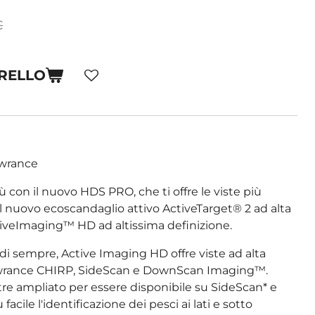
€
RRELLO
wrance
iù con il nuovo HDS PRO, che ti offre le viste più
il nuovo ecoscandaglio attivo ActiveTarget® 2 ad alta
ctiveImaging™ HD ad altissima definizione.
o di sempre, Active Imaging HD offre viste ad alta
Lowrance CHIRP, SideScan e DownScan Imaging™.
tre ampliato per essere disponibile su SideScan* e
ile l'identificazione dei pesci ai lati e sotto