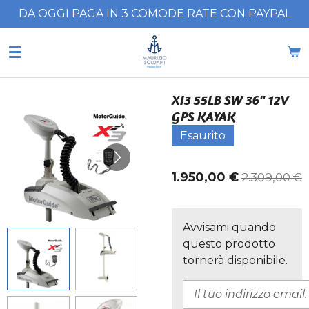
DA OGGI PAGA IN 3 COMODE RATE CON PAYPAL
Vai
al
contenuto
principale
XI3 55LB SW 36" 12V
GPS KAYAK
Esaurito
1.950,00 €
2.309,00 €
Avvisami quando
questo prodotto
tornerà disponibile.