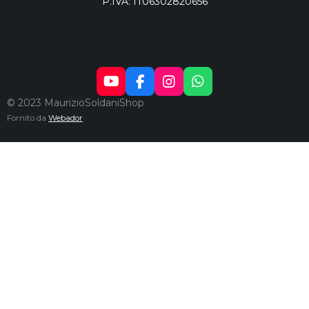
P.IVA: IT06302820656
Y
F
I
W
O
A
N
H
© 2023 MaurizioSoldaniShop
U
C
S
A
Fornito da
Webador
T
E
T
T
U
B
A
S
B
O
G
A
E
O
R
P
K
A
P
M