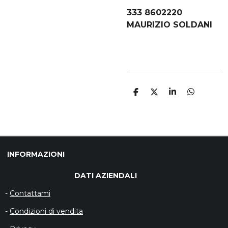
333 8602220
MAURIZIO SOLDANI
C
C
C
C
O
O
O
O
N
N
N
N
D
D
D
D
I
I
I
I
V
V
V
V
I
I
I
I
D
D
D
D
INFORMAZIONI
I
I
I
I
DATI AZIENDALI
-
Contattami
-
Condizioni di vendita