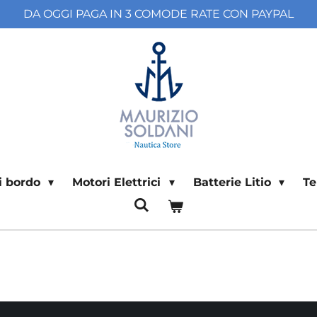
DA OGGI PAGA IN 3 COMODE RATE CON PAYPAL
di bordo
Motori Elettrici
Batterie Litio
T