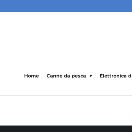
Vai
al
contenuto
principale
Home
Canne da pesca
Elettronica 