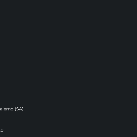
NI DATI AZI
Salerno (SA)
20