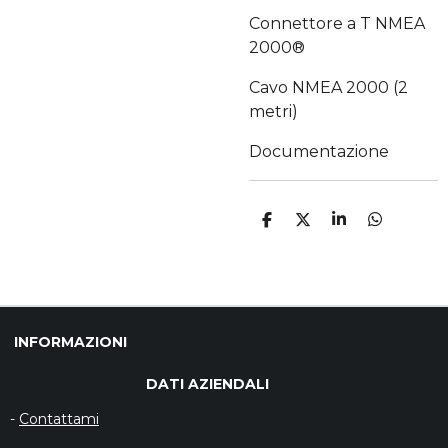
Connettore a T NMEA
2000®
Cavo NMEA 2000 (2
metri)
Documentazione
C
C
C
C
O
O
O
O
N
N
N
N
D
D
D
D
I
I
I
I
V
V
V
V
I
I
I
I
D
D
D
D
INFORMAZIONI
I
I
I
I
DATI AZIENDALI
-
Contattami