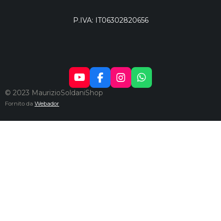
P.IVA: IT06302820656
Y
F
I
W
O
A
N
H
© 2023 MaurizioSoldaniShop
U
C
S
A
Fornito da
Webador
T
E
T
T
U
B
A
S
B
O
G
A
E
O
R
P
K
A
P
M