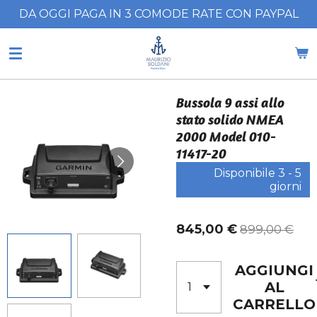
DA OGGI PAGA IN 3 COMODE RATE CON PAYPAL
Vai
al
contenuto
principale
Bussola 9 assi allo
stato solido NMEA
2000 Model 010-
11417-20
Disponibile 3 - 5
giorni
845,00 €
899,00 €
AGGIUNGI
AL
CARRELLO